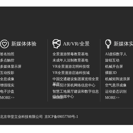
新媒体体验
AR/VR/全景
新媒体
签名拍照
全景漫游禁毒教育基地
AI虚拟数字人
多点触控
未成年人法制教育基地
旋钮互动
多媒体显示屏
VR全景漫游北明科技馆
机械开合屏
互动投影
VR全景漫游启迪科技城
裸眼3D
全息成像
中国交通建设集团展览馆全景
机械矩阵波浪屏
展厅
增强现实
中科院计算机网络信息中心
空气悬浮成像
电子沙盘
智慧工地展厅建设和数字信息
运动姿态识别
综合指挥中心
MORE>>
MORE>>
MORE>>
北京华堂立业科技有限公
司
京ICP备09057769号-1